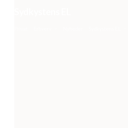
Skip
Sydkystens EL
to
main
content
Privat
Erhverv
Nyheder
Sydkystens EL