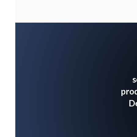
s
prod
De