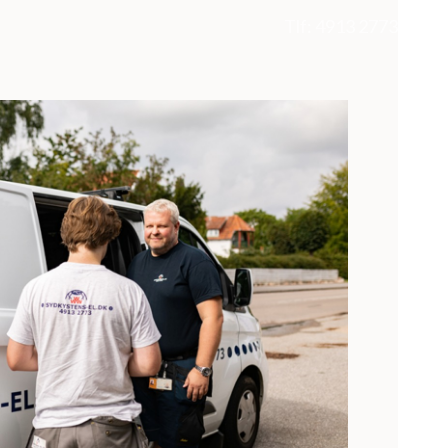
Menu
Tlf:
4913 2773