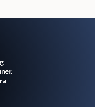
og
nner.
fra