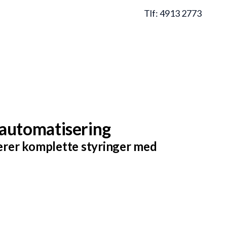
Menu
Tlf:
4913 2773
 automatisering
verer komplette styringer med