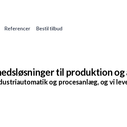
Referencer
Bestil tilbud
edsløsninger til produktion og
ndustriautomatik og procesanlæg, og vi le
geholdelse af avancerede