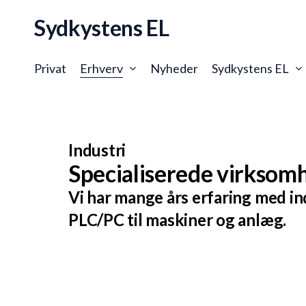
Skip
Sydkystens EL
to
main
content
Privat
Erhverv
Nyheder
Sydkystens EL
Industri
Specialiserede virksomh
Vi har mange års erfaring med i
PLC/PC til maskiner og anlæg.
Komplette løsninger til industriautomatik
Vores services omfatter alt fra opsætning og vedli