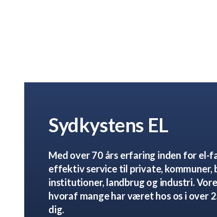
har stor erfaring med forsyningsudvidelser til størr
sikrer, at kapaciteten opgraderes i takt med behov
Sydkystens EL
Med over 70 års erfaring inden for el-fa
effektiv service til private, kommuner, 
institutioner, landbrug og industri. Vore
hvoraf mange har været hos os i over 25 
dig.