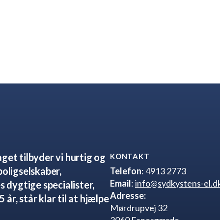
e industrivirksomheder, og vi
ene.
get tilbyder vi hurtig og
KONTAKT
boligselskaber,
Telefon
: 4913 2773
Email
:
info@sydkystens-el.d
s dygtige specialister,
Adresse:
år, står klar til at hjælpe
Mørdrupvej 32