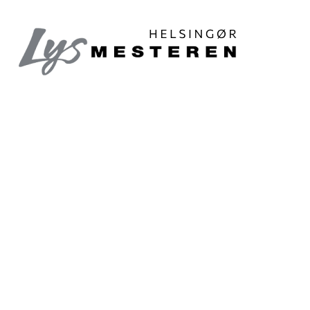
Lysmesteren i Helsingør
Med danmarks eneste el-installatør med en fysisk
lampeforretning, som tæt medspiller på vores hold,
har vi altid kompetente folk at henvise til når du
står og skal investere i ny belysning, lamper mm.
Dette gælder for både private og erhvervskunder.
Hos
Lysmesteren i Helsingør
står der nogle
virkeligt erfarne fagfolk parat til at støtte dig
igennem planlægning og køb af nyt udstyr til
optimering af lysforhold.
Lysmesteren tilbyder blandt andet at tage med ud
på adressen og vurdere forholdene. De kommer