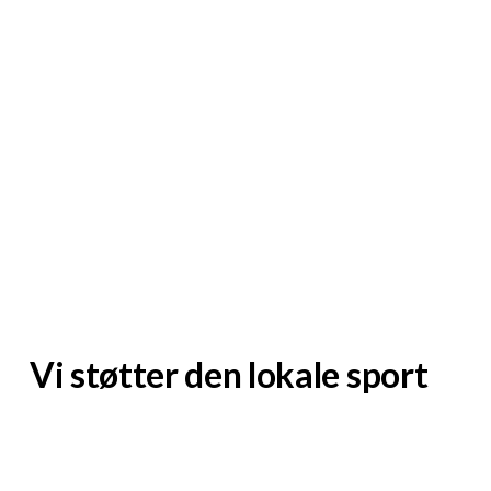
Meier Installation bygger på mere end et
århundredes erfaring inden for el-branchen. Som
autoriseret el-installationsforretning og medlem
af Tekniq, sikrer de, at deres arbejde altid lever op
til de højeste standarder for kvalitet og sikkerhed.
Her finder du Meier Installation
Telefon
:
4925 0661
E-mail
:
info@meierinstallation.dk
Meier Installation
Prøvestensvej 18
3000 Helsingør
Vi støtter den lokale sport