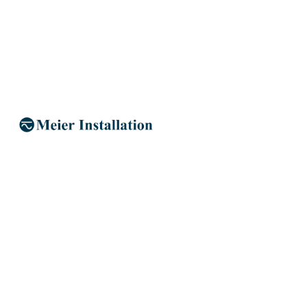
Kontakt
lysmesteren@sydkystens-el.dk
+45 49 22 69 57
Meier Installation
Med vores gode kolleger hos
Meier Installation
,
der har base i Helsingør, har vi en solid og
velrenommeret partner med på vores stærke
lokale hold af virksomheder der tilbyder at løse
dine opgaver indenfor elinstallationer, grøn energi,
ladestandere, netværk & alarm, hvidevarer,
byggestrøm og meget andet.
Over 100 års erfaring