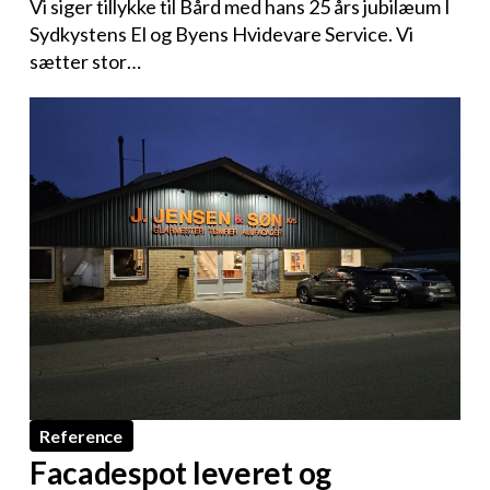
Vi siger tillykke til Bård med hans 25 års jubilæum I
Sydkystens El og Byens Hvidevare Service. Vi
sætter stor…
Reference
Facadespot leveret og