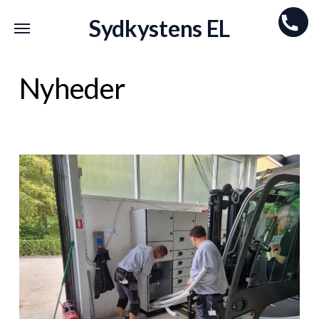
Skip
Menu
Menu
Sydkystens EL
to
main
content
Nyheder