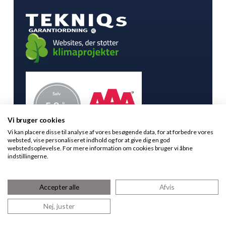
Vi bruger cookies
Vi kan placere disse til analyse af vores besøgende data, for at forbedre vores
websted, vise personaliseret indhold og for at give dig en god
webstedsoplevelse. For mere information om cookies bruger vi åbne
indstillingerne.
©
2024 SYDKYSTENS-EL –
CVR.NR.:
70 56
Accepter alle
Afvis
14 17
Facebook
LinkedIn
Nej, juster