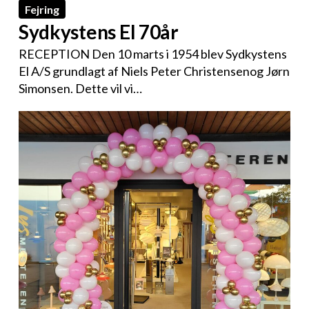
Fejring
Sydkystens El 70år
RECEPTION Den 10 marts i 1954 blev Sydkystens
El A/S grundlagt af Niels Peter Christensenog Jørn
Simonsen. Dette vil vi…