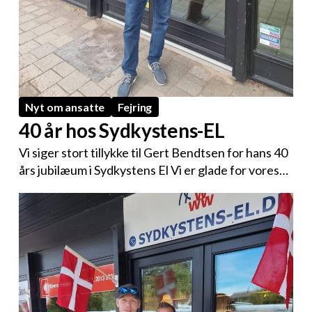
Nyt om ansatte
Fejring
40 år hos Sydkystens-EL
Vi siger stort tillykke til Gert Bendtsen for hans 40
års jubilæum i Sydkystens El Vi er glade for vores…