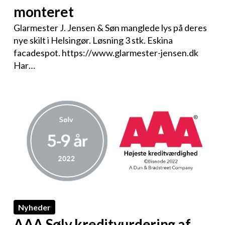
monteret
Glarmester J. Jensen & Søn manglede lys på deres
nye skilt i Helsingør. Løsning 3 stk. Eskina
facadespot. https://www.glarmester-jensen.dk
Har…
Nyheder
AAA Sølv kreditvurdering af