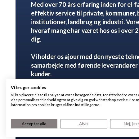
Med over 70 års erfaring inden for el-fa
effektiv service til private, kommuner, 
institutioner, landbrug og industri. Vore
hvoraf mange har været hos os i over 25 
dig.
Vi holder os ajour med den nyeste tek
samarbejde med førende leverandører 
kunder.
Vi bruger cookies
Hos Sydkystens EL får du en pålidelig o
Vi kan placere disse til analyse af vores besøgende data, for at forbedre vores
samarbejdspartner.
vise personaliseret indhold og for at give dig en god webstedsoplevelse. For 
information om cookies bruger vi åbne indstillingerne.
Accepter alle
Afvis
Nej, jus
©
2024 SYDKYSTENS-EL –
CVR.NR.:
70 56 1