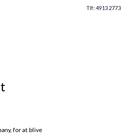
Menu
Tlf:
4913 2773
t
ny, for at blive