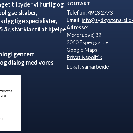
get tilbyder vi hurtig og
KONTAKT
boligselskaber,
Telefon
: 4913 2773
Email
:
info@sydkystens-el.d
s dygtige specialister,
Adresse:
år, står klar til at hjælpe
Mørdrupvej 32
3060 Espergærde
Google Maps
nologi gennem
Privatlivspolitik
og dialog med vores
Lokalt samarbejde
g loyal
 websted,
mere
ter
4 17