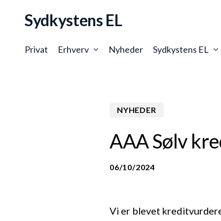
Skip
Sydkystens EL
to
main
content
Privat
Erhverv
Nyheder
Sydkystens EL
NYHEDER
AAA Sølv kre
06/10/2024
Vi er blevet kreditvurder