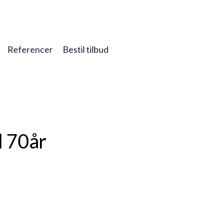
Referencer
Bestil tilbud
l 70år