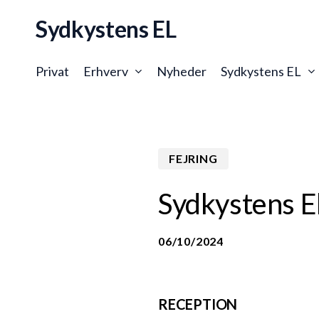
Skip
Sydkystens EL
to
main
content
Privat
Erhverv
Nyheder
Sydkystens EL
FEJRING
Sydkystens E
06/10/2024
RECEPTION