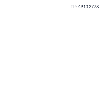
Menu
Tlf:
4913 2773