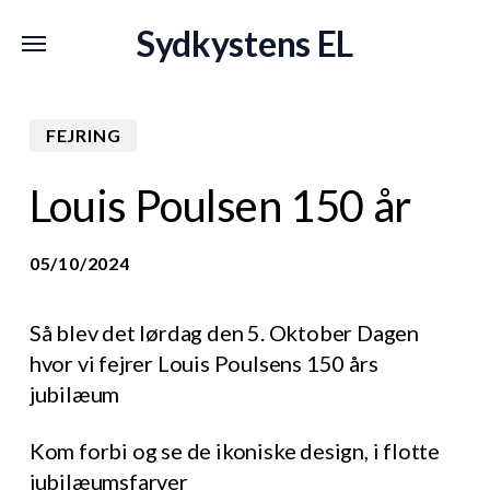
Skip
Menu
Menu
Sydkystens EL
to
main
content
FEJRING
Louis Poulsen 150 år
05/10/2024
Så blev det lørdag den 5. Oktober Dagen
hvor vi fejrer Louis Poulsens 150 års
jubilæum
Kom forbi og se de ikoniske design, i flotte
jubilæumsfarver