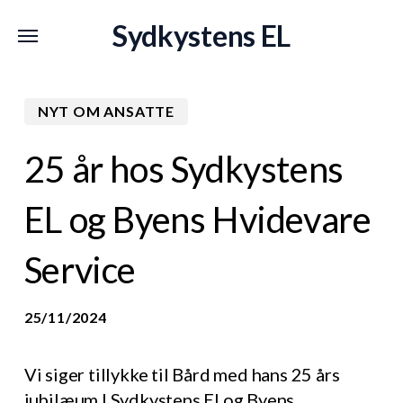
Skip
Menu
Menu
Sydkystens EL
to
main
content
NYT OM ANSATTE
25 år hos Sydkystens
EL og Byens Hvidevare
Service
25/11/2024
Vi siger tillykke til Bård med hans 25 års
jubilæum I Sydkystens El og Byens