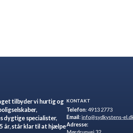
get tilbyder vi hurtig og
KONTAKT
boligselskaber,
Telefon
: 4913 2773
Email
:
info@sydkystens-el.d
s dygtige specialister,
Adresse:
år, står klar til at hjælpe
Mørdrupvej 32