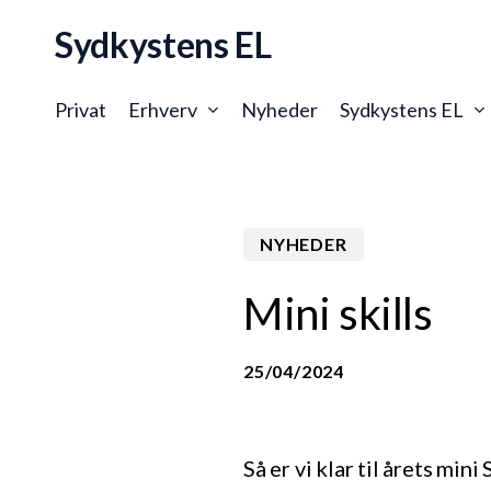
Skip
Sydkystens EL
to
main
content
Privat
Erhverv
Nyheder
Sydkystens EL
NYHEDER
Mini skills
25/04/2024
Så er vi klar til årets min