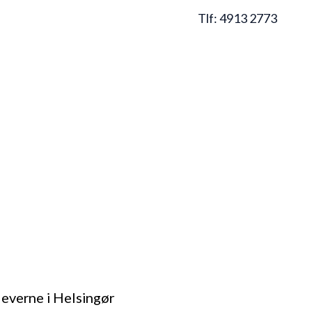
Menu
Tlf:
4913 2773
 eleverne i Helsingør