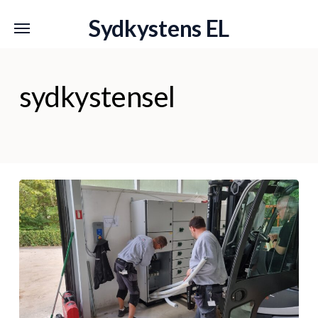
Skip
Menu
Menu
Sydkystens EL
to
main
content
sydkystensel